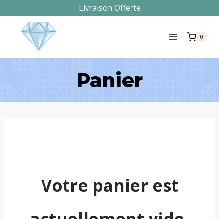
Aller
Livraison Offerte
au
0
contenu
Panier
Votre panier est
actuellement vide.