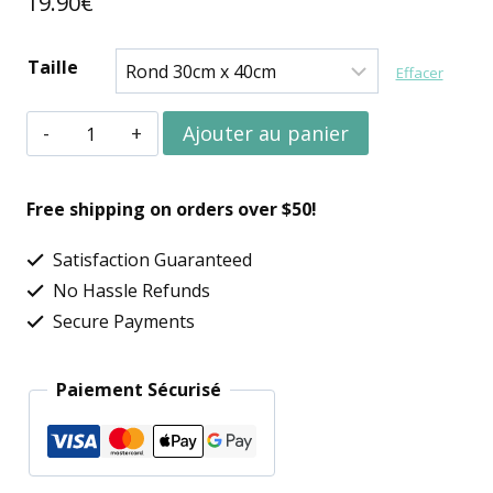
19.90
€
Taille
Effacer
quantité
Ajouter au panier
de
Broderie
Free shipping on orders over $50!
diamant
Satisfaction Guaranteed
aigle
No Hassle Refunds
Secure Payments
Paiement Sécurisé