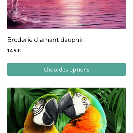
Broderie diamant dauphin
14.90
€
Choix des options
Ce
produit
a
plusieurs
variations.
Les