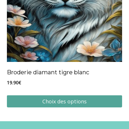
la
page
du
produit
Broderie diamant tigre blanc
19.90
€
Choix des options
Ce
produit