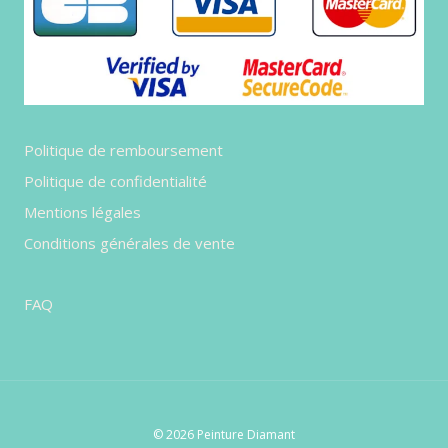
sur
la
page
du
produit
Politique de remboursement
Politique de confidentialité
Mentions légales
Conditions générales de vente
FAQ
© 2026 Peinture Diamant