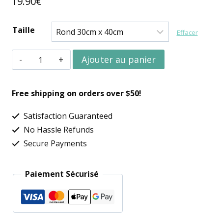
19.90
€
Taille
Effacer
quantité
Ajouter au panier
de
Broderie
Free shipping on orders over $50!
diamant
Satisfaction Guaranteed
singe
No Hassle Refunds
Secure Payments
Paiement Sécurisé