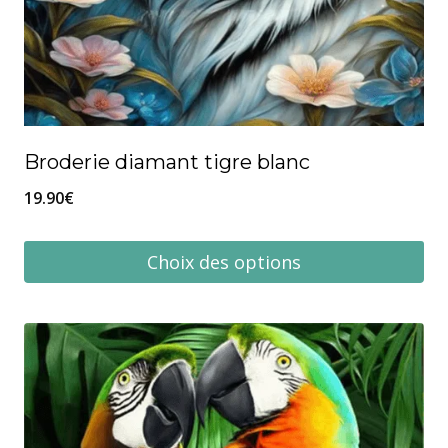
produit
Broderie diamant tigre blanc
19.90
€
Choix des options
Ce
produit
a
plusieurs
variations.