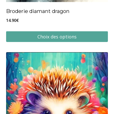
Broderie diamant dragon
14.90
€
Choix des options
Ce
produit
a
plusieurs
variations.
Les
options
peuvent
être