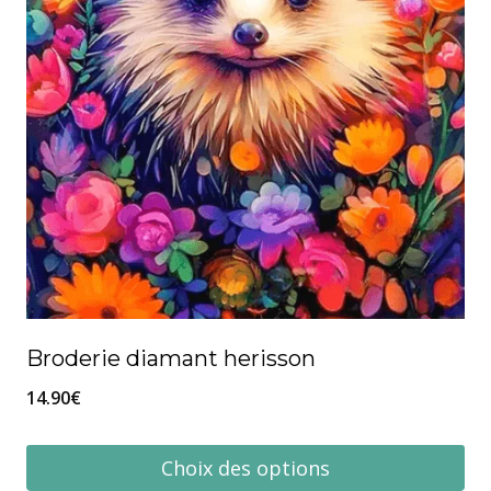
choisies
sur
la
page
du
produit
Broderie diamant herisson
14.90
€
Choix des options